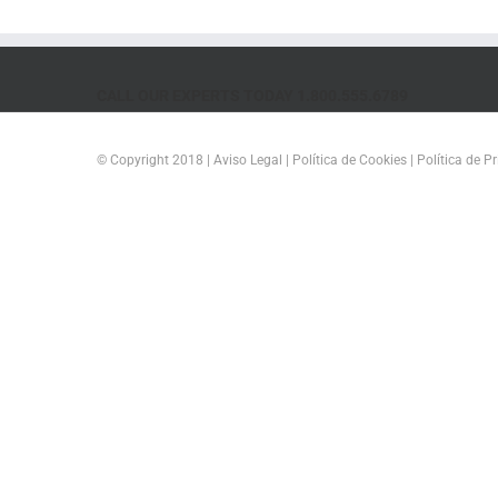
CALL OUR EXPERTS TODAY 1.800.555.6789
© Copyright 2018 |
Aviso Legal
|
Política de Cookies
|
Política de P