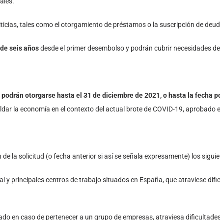
ales.
icias, tales como el otorgamiento de préstamos o la suscripción de deud
 de seis años
desde el primer desembolso y podrán cubrir necesidades de i
s
podrán otorgarse hasta el 31 de diciembre de 2021, o hasta la fecha 
aldar la economía en el contexto del actual brote de COVID-19, aprobado 
 la solicitud (o fecha anterior si así se señala expresamente) los siguie
al y principales centros de trabajo situados en España, que atraviese dif
lidado en caso de pertenecer a un grupo de empresas, atraviesa dificultade