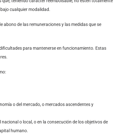
as que, teniendo carácter reembolsable, no estén totalmente
 bajo cualquier modalidad.
 de abono de las remuneraciones y las medidas que se
s dificultades para mantenerse en funcionamiento. Estas
ares.
omo:
economía o del mercado, o mercados ascendentes y
 nacional o local, o en la consecución de los objetivos de
 capital humano.