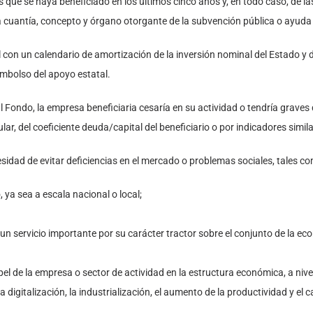
s que se haya beneficiado en los últimos cinco años y, en todo caso, de l
la cuantía, concepto y órgano otorgante de la subvención pública o ayuda
 con un calendario de amortización de la inversión nominal del Estado y
embolso del apoyo estatal.
l Fondo, la empresa beneficiaria cesaría en su actividad o tendría grave
lar, del coeficiente deuda/capital del beneficiario o por indicadores simil
sidad de evitar deficiencias en el mercado o problemas sociales, tales c
, ya sea a escala nacional o local;
un servicio importante por su carácter tractor sobre el conjunto de la 
apel de la empresa o sector de actividad en la estructura económica, a nivel
a digitalización, la industrialización, el aumento de la productividad y el