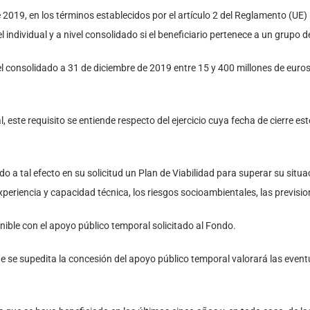
 2019, en los términos establecidos por el artículo 2 del Reglamento (UE)
el individual y a nivel consolidado si el beneficiario pertenece a un grupo
ivel consolidado a 31 de diciembre de 2019 entre 15 y 400 millones de eur
l, este requisito se entiende respecto del ejercicio cuya fecha de cierre e
o a tal efecto en su solicitud un Plan de Viabilidad para superar su situac
periencia y capacidad técnica, los riesgos socioambientales, las previsio
ible con el apoyo público temporal solicitado al Fondo.
al que se supedita la concesión del apoyo público temporal valorará las ev